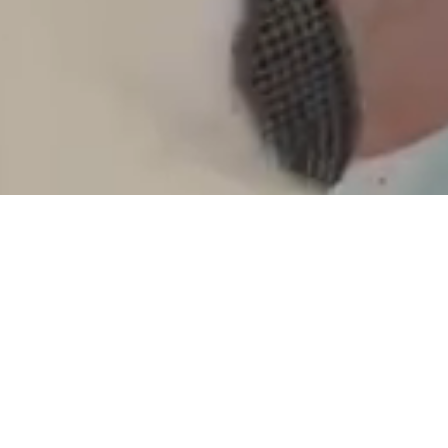
Schön, dass Du da bist
!